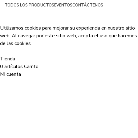
TODOS LOS PRODUCTOS
EVENTOS
CONTÁCTENOS
Netsyp SAS
| Todos los derechos reservados
2024 |
Desarrollado por Edinova Digital
.
Utilizamos cookies para mejorar su experiencia en nuestro sitio
web. Al navegar por este sitio web, acepta el uso que hacemos
de las cookies.
Aceptar
Tienda
0
artículos
Carrito
Mi cuenta