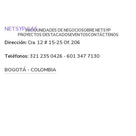
NETSYP SAS
INICIO
UNIDADES DE NEGOCIO
SOBRE NETSYP
PROYECTOS DESTACADOS
EVENTOS
CONTÁCTENOS
Dirección:
Cra. 12 # 15-25 Of. 206
Teléfonos:
321 235 0426 - 601 347 7130
BOGOTÁ - COLOMBIA