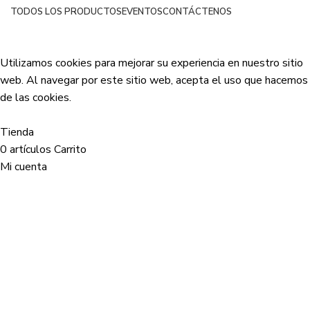
TODOS LOS PRODUCTOS
EVENTOS
CONTÁCTENOS
Netsyp SAS
| Todos los derechos reservados
2024 |
Desarrollado por Edinova Digital
.
Utilizamos cookies para mejorar su experiencia en nuestro sitio
web. Al navegar por este sitio web, acepta el uso que hacemos
de las cookies.
Aceptar
Tienda
0
artículos
Carrito
Mi cuenta