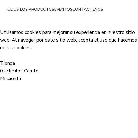
TODOS LOS PRODUCTOS
EVENTOS
CONTÁCTENOS
Netsyp SAS
| Todos los derechos reservados
2024 |
Desarrollado por Edinova Digital
.
Utilizamos cookies para mejorar su experiencia en nuestro sitio
web. Al navegar por este sitio web, acepta el uso que hacemos
de las cookies.
Aceptar
Tienda
0
artículos
Carrito
Mi cuenta