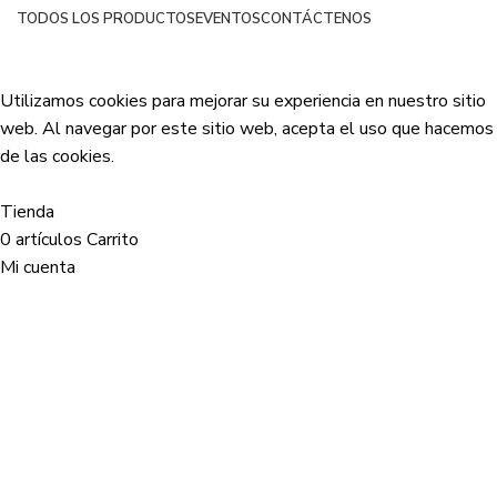
TODOS LOS PRODUCTOS
EVENTOS
CONTÁCTENOS
Netsyp SAS
| Todos los derechos reservados
2024 |
Desarrollado por Edinova Digital
.
Utilizamos cookies para mejorar su experiencia en nuestro sitio
web. Al navegar por este sitio web, acepta el uso que hacemos
de las cookies.
Aceptar
Tienda
0
artículos
Carrito
Mi cuenta