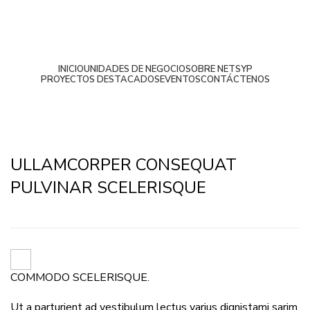
INICIO
UNIDADES DE NEGOCIO
SOBRE NETSYP
PROYECTOS DESTACADOS
EVENTOS
CONTÁCTENOS
Rhoncus quisque sollicitudin
ULLAMCORPER CONSEQUAT
PULVINAR SCELERISQUE
COMMODO SCELERISQUE.
Ut a parturient ad vestibulum lectus varius dignistami sarim