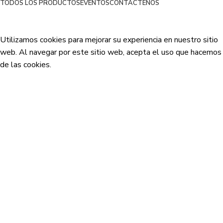
TODOS LOS PRODUCTOS
EVENTOS
CONTÁCTENOS
Netsyp SAS
| Todos los derechos reservados
2024 |
Desarrollado por Edinova Digital
.
Utilizamos cookies para mejorar su experiencia en nuestro sitio
web. Al navegar por este sitio web, acepta el uso que hacemos
de las cookies.
Aceptar