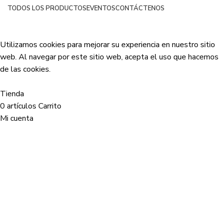
TODOS LOS PRODUCTOS
EVENTOS
CONTÁCTENOS
Netsyp SAS
| Todos los derechos reservados
2024 |
Desarrollado por Edinova Digital
.
Utilizamos cookies para mejorar su experiencia en nuestro sitio
web. Al navegar por este sitio web, acepta el uso que hacemos
de las cookies.
Aceptar
Tienda
0
artículos
Carrito
Mi cuenta