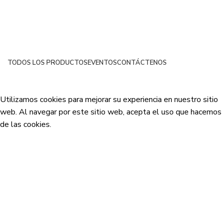
TODOS LOS PRODUCTOS
EVENTOS
CONTÁCTENOS
Netsyp SAS
| Todos los derechos reservados
2024 |
Desarrollado por Edinova Digital
.
Utilizamos cookies para mejorar su experiencia en nuestro sitio
web. Al navegar por este sitio web, acepta el uso que hacemos
de las cookies.
Aceptar